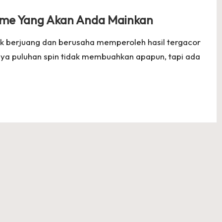
Game Yang Akan Anda Mainkan
uk berjuang dan berusaha memperoleh hasil tergacor
nya puluhan spin tidak membuahkan apapun, tapi ada