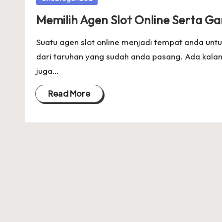
n
in
Memilih Agen Slot Online Serta 
Suatu agen slot online menjadi tempat anda unt
dari taruhan yang sudah anda pasang. Ada kala
juga…
Read More