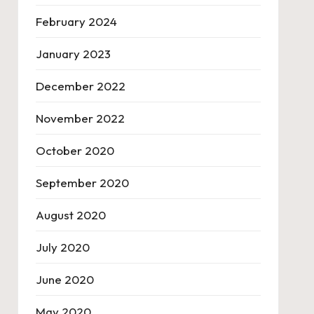
February 2024
January 2023
December 2022
November 2022
October 2020
September 2020
August 2020
July 2020
June 2020
May 2020