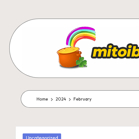
Skip
to
content
M
Slot
Online
it
Terpercaya
oi
Home
2024
February
b
c
Posted
Uncategorized