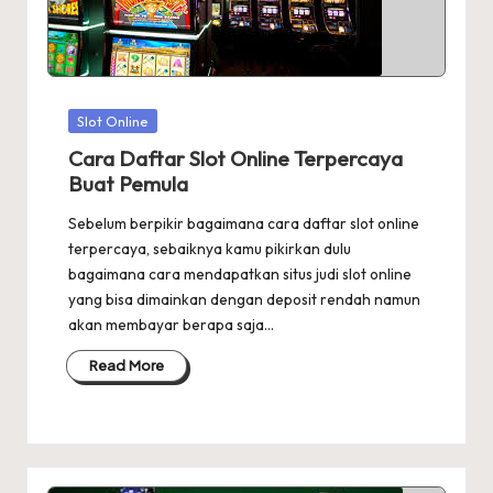
Posted
Slot Online
in
Cara Daftar Slot Online Terpercaya
Buat Pemula
Sebelum berpikir bagaimana cara daftar slot online
terpercaya, sebaiknya kamu pikirkan dulu
bagaimana cara mendapatkan situs judi slot online
yang bisa dimainkan dengan deposit rendah namun
akan membayar berapa saja…
Read More