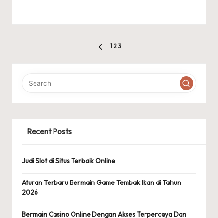
Posts
1
2
3
PREVIOUS
pagination
PAGE
Recent Posts
Judi Slot di Situs Terbaik Online
Aturan Terbaru Bermain Game Tembak Ikan di Tahun
2026
Bermain Casino Online Dengan Akses Terpercaya Dan