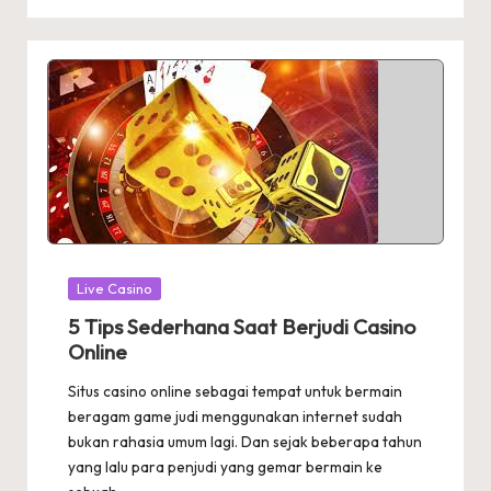
Posted
Live Casino
in
5 Tips Sederhana Saat Berjudi Casino
Online
Situs casino online sebagai tempat untuk bermain
beragam game judi menggunakan internet sudah
bukan rahasia umum lagi. Dan sejak beberapa tahun
yang lalu para penjudi yang gemar bermain ke