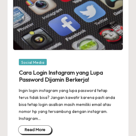
Posted
Social Media
in
Cara Login Instagram yang Lupa
Password Dijamin Berkerja!
Ingin login instagram yang lupa password tetap
terus tidak bisa? Jangan kawatir karena pasti anda
bisa tetap login asalkan masih memiliki email atau
nomor hp yang tersambung dengan instagram.
Instagram…
Read More