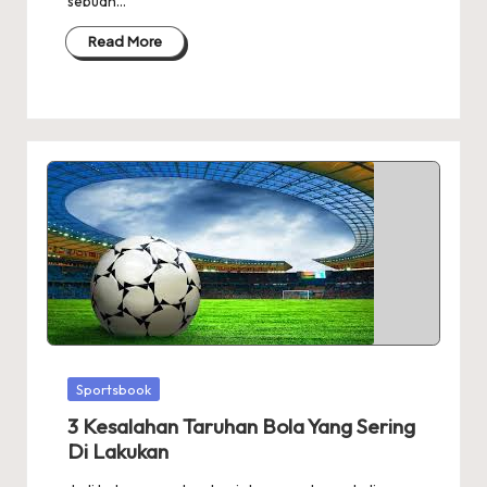
sebuah…
Read More
Posted
Sportsbook
in
3 Kesalahan Taruhan Bola Yang Sering
Di Lakukan