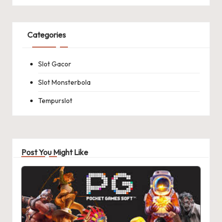
Categories
Slot Gacor
Slot Monsterbola
Tempurslot
Post You Might Like